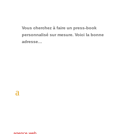
Vous cherchez à faire
un press-book
personnalisé sur mesure
. Voici la bonne
adresse…
Copyright © 2026 Crédit photos : Droits réservés -
agence web