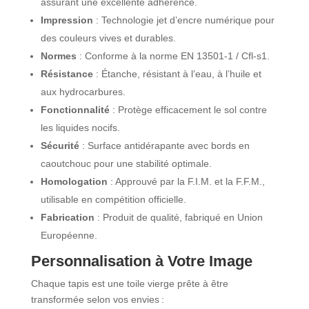
assurant une excellente adhérence.​
Impression
:
Technologie jet d’encre numérique pour
des couleurs vives et durables.
Normes
:
Conforme à la norme EN 13501-1 / Cfl-s1.
Résistance
:
Étanche, résistant à l’eau, à l’huile et
aux hydrocarbures.
Fonctionnalité
:
Protège efficacement le sol contre
les liquides nocifs.
Sécurité
: Surface antidérapante avec bords en
caoutchouc pour une stabilité optimale.​
Homologation
: Approuvé par la F.I.M. et la F.F.M.,
utilisable en compétition officielle.​
Fabrication
: Produit de qualité, fabriqué en Union
Européenne.​
Personnalisation à Votre Image
Chaque tapis est une toile vierge prête à être
transformée selon vos envies :​