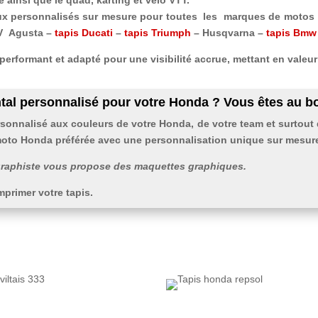
e ainsi que le quad, karting et vélo VTT.
x personnalisés sur mesure pour toutes les marques de motos
V Agusta –
tapis Ducati
–
tapis Triumph
– Husqvarna –
tapis Bmw
erformant et adapté pour une visibilité accrue, mettant en valeur
al personnalisé pour votre Honda ? Vous êtes au bo
rsonnalisé aux couleurs de votre Honda, de votre team et surtout
moto Honda préférée avec
une personnalisation unique sur mesure
 graphiste vous propose des maquettes graphiques.
mprimer votre tapis.