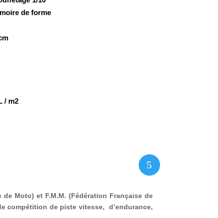
émoire de forme
5cm
L / m2
5
 de Moto) et F.M.M. (Fédération Française de
e compétition de piste vitesse, d’endurance,