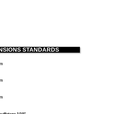
ENSIONS STANDARDS
cm
cm
cm
ouffetage 1/10″