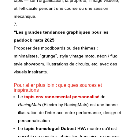
tapis — sur l’organisation, la propreté, l’image visuelle,
et l’efficacité pendant une course ou une session
mécanique.
“Les grandes tendances graphiques pour les
paddock mats 2025”
Proposer des moodboards ou des thèmes :
minimalistes, “grunge”, style vintage moto, néon / fluo,
style showroom, illustrations de circuits, etc. avec des
visuels inspirants.
Pour aller plus loin : quelques sources et
inspirations
Le
tapis environnemental personnalisé
de
RacingMats
(Electra by RacingMats) est une bonne
illustration de l’interface entre performance, design et
personnalisation.
Le
tapis homologué Dubost HVA
montre qu’il est
possible de concilier fabrication française, exigences