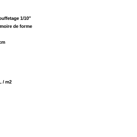
ouffetage 1/10″
émoire de forme
5cm
L / m2