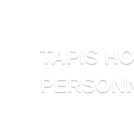
TAPIS H
PERSONN